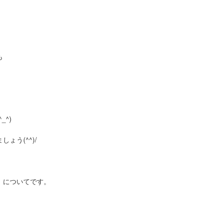
も
^)
ょう(^^)/
』についてです。