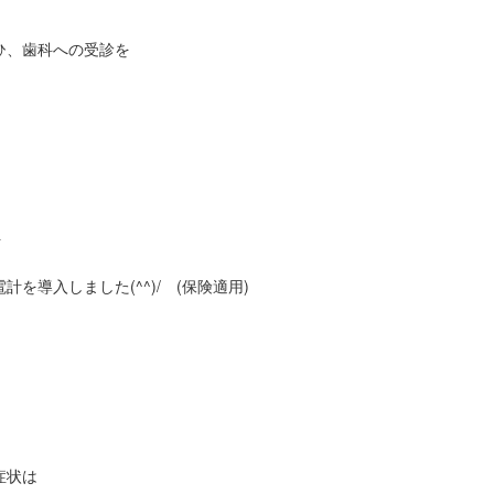
ひ、歯科への受診を
を
を導入しました(^^)/ (保険適用)
症状は