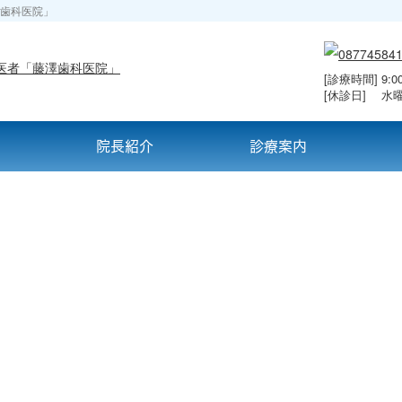
歯科医院」
[診療時間] 9:00
[休診日] 水
介
院長紹介
診療案内
院長・スタッフブログ