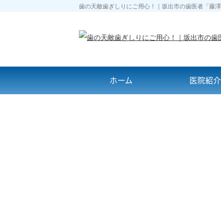
歯の天敵歯ぎしりにご用心！｜坂出市の歯医者「藤澤
ホーム
医院紹