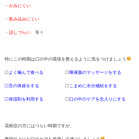
・かみにくい
・飲み込みにくい
・話しづらい
等々
特にこの時期は口の中の環境を整えるように気をつけましょう
☐
よく噛んで食べる
☐
唾液腺のマッサージをする
☐
舌の体操をする
☐
こまめに水分補給をする
☐
保湿剤を利用する
☐
口の中のケアを念入りにする
花粉症の方にはつらい時期ですが、
普段以上にお口のケアを意識して過ごしましょう