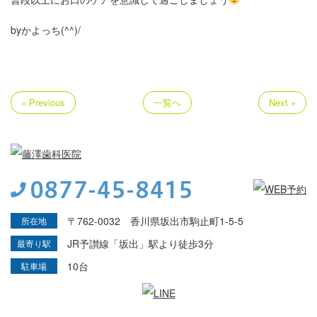
byかよっち(^^)/
« Previous
一覧へ
Next »
〒762-0032 香川県坂出市駒止町1-5-5
所在地
JR予讃線「坂出」駅より徒歩3分
最寄り駅
10台
駐車場