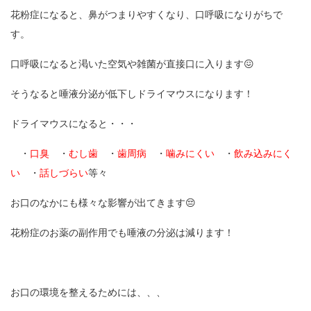
花粉症になると、鼻がつまりやすくなり、口呼吸になりがちで
す。
口呼吸になると渇いた空気や雑菌が直接口に入ります😖
そうなると唾液分泌が低下しドライマウスになります！
ドライマウスになると・・・
・
口臭
・
むし歯
・
歯周病
・
噛みにくい
・
飲み込みにく
い
・
話しづらい
等々
お口のなかにも様々な影響が出てきます😔
花粉症のお薬の副作用でも唾液の分泌は減ります！
お口の環境を整えるためには、、、