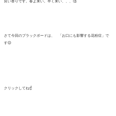
良い香りです。春よ来い。早く来い、、、🥰
さて今回のブラックボードは、 「お口にも影響する花粉症」で
す😌
クリックしてね☝